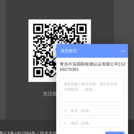
请您留言
青岛中实国联检测认证有限公司152
69270381
鲁ICP备19037884号-1
技术支持：
微动力网络