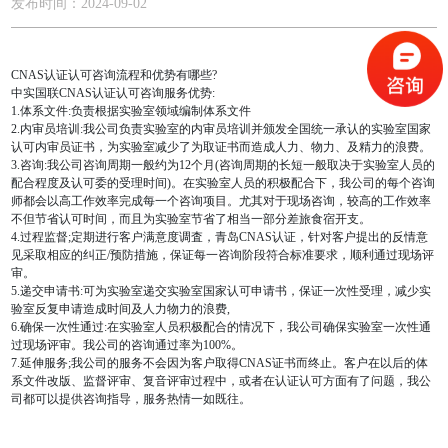
发布时间：2024-09-02
CNAS认证认可咨询流程和优势有哪些?
中实国联CNAS认证认可咨询服务优势:
1.体系文件:负责根据实验室领域编制体系文件
2.内审员培训:我公司负责实验室的内审员培训并颁发全国统一承认的实验室国家
认可内审员证书，为实验室减少了为取证书而造成人力、物力、及精力的浪费。
3.咨询:我公司咨询周期一般约为12个月(咨询周期的长短一般取决于实验室人员的
配合程度及认可委的受理时间)。在实验室人员的积极配合下，我公司的每个咨询
师都会以高工作效率完成每一个咨询项目。尤其对于现场咨询，较高的工作效率
不但节省认可时间，而且为实验室节省了相当一部分差旅食宿开支。
4.过程监督;定期进行客户满意度调査，青岛CNAS认证，针对客户提出的反情意
见采取相应的纠正/预防措施，保证每一咨询阶段符合标准要求，顺利通过现场评
审。
5.递交申请书:可为实验室递交实验室国家认可申请书，保证一次性受理，减少实
验室反复申请造成时间及人力物力的浪费,
6.确保一次性通过:在实验室人员积极配合的情况下，我公司确保实验室一次性通
过现场评审。我公司的咨询通过率为100%。
7.延伸服务;我公司的服务不会因为客户取得CNAS证书而终止。客户在以后的体
系文件改版、监督评审、复音评审过程中，或者在认证认可方面有了问题，我公
司都可以提供咨询指导，服务热情一如既往。