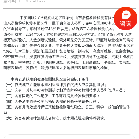
发布时间：2025-05-27
中实国联CMA资质认定咨询案例-山东浩格检验检测有限公司
山东浩格检验检测有限公司，属于独立法人公司，在中实国联检测认证有限公司
的咨询辅导下，顺利通过CMA资质认定，成为第三方检验检测机构。
该公司成立于2024年3月，实验楼建筑总面积1000平方米。配置了微机控制人造
板万能试验机、人造划痕试验机、紫外可见分光光度计、甲醛释放量检测气候箱
等40余台（套）先进仪器设备。主要开展人造板及饰面人造板、浸渍纸层压木质
地板、细木工板、浸渍纸层压秸秆复合地板、刨花板、高度纤维板、低密度和超
低密度纤维板、浸渍胶膜纸饰面纤维板、浸渍胶膜纸饰面刨花板、混凝土模板用
胶合板、中密度纤维板、印刷用原纸、素色纸、印刷装饰纸、平衡纸、表层纸、
耐磨表层纸、胶膜纸、浸渍纸层压木质地板用表层耐磨纸的检测。
申请资质认定的检验检测机构应当符合以下条件
（一）依法成立并能够承担相应法律责任的法人或者其他组织；
（二）具有与其从事检验检测活动相适应的检验检测技术人员和管理人员；
（三）具有固定的工作场所，工作环境满足检验检测要求；
（四）具备从事检验检测活动所必需的检验检测设备设施；
（五）具有并有效运行保证其检验检测活动独立、公正、科学、诚信的管理体
系；
（六）符合有关法律法规或者标准、技术规范规定的特殊要求。